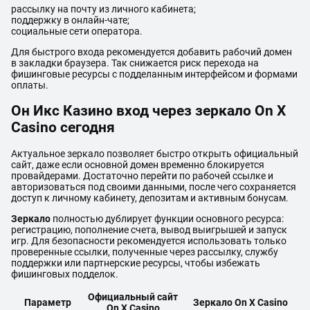
рассылку на почту из личного кабинета;
поддержку в онлайн-чате;
социальные сети оператора.
Для быстрого входа рекомендуется добавить рабочий домен
в закладки браузера. Так снижается риск перехода на
фишинговые ресурсы с подделанным интерфейсом и формами
оплаты.
Он Икс Казино вход через зеркало On X
Casino сегодня
Актуальное зеркало позволяет быстро открыть официальный
сайт, даже если основной домен временно блокируется
провайдерами. Достаточно перейти по рабочей ссылке и
авторизоваться под своими данными, после чего сохраняется
доступ к личному кабинету, депозитам и активным бонусам.
Зеркало
полностью дублирует функции основного ресурса:
регистрацию, пополнение счета, вывод выигрышей и запуск
игр. Для безопасности рекомендуется использовать только
проверенные ссылки, полученные через рассылку, службу
поддержки или партнерские ресурсы, чтобы избежать
фишинговых подделок.
Официальный сайт
Параметр
Зеркало On X Casino
On X Casino