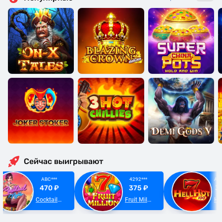
Сейчас выигрывают
ABC***
4292***
470
₽
375
₽
3
Cocktail Nights
Fruit Million