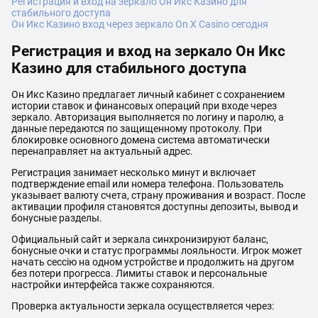
Регистрация и вход на зеркало Он Икс Казино для
стабильного доступа
Он Икс Казино вход через зеркало On X Casino сегодня
Регистрация и вход на зеркало Он Икс
Казино для стабильного доступа
Он Икс Казино предлагает личный кабинет с сохранением
истории ставок и финансовых операций при входе через
зеркало. Авторизация выполняется по логину и паролю, а
данные передаются по защищенному протоколу. При
блокировке основного домена система автоматически
перенаправляет на актуальный адрес.
Регистрация занимает несколько минут и включает
подтверждение email или номера телефона. Пользователь
указывает валюту счета, страну проживания и возраст. После
активации профиля становятся доступны депозиты, вывод и
бонусные разделы.
Официальный сайт и зеркала синхронизируют баланс,
бонусные очки и статус программы лояльности. Игрок может
начать сессію на одном устройстве и продолжить на другом
без потери прогресса. Лимиты ставок и персональные
настройки интерфейса также сохраняются.
Проверка актуальности зеркала осуществляется через: