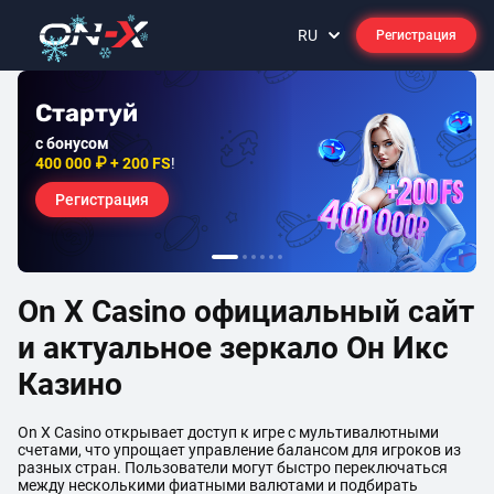
RU
Регистрация
Стартуй
с бонусом
400 000 ₽ + 200 FS
!
Регистрация
On X Casino официальный сайт
и актуальное зеркало Он Икс
Казино
On X Casino открывает доступ к игре с мультивалютными
счетами, что упрощает управление балансом для игроков из
разных стран. Пользователи могут быстро переключаться
между несколькими фиатными валютами и подбирать